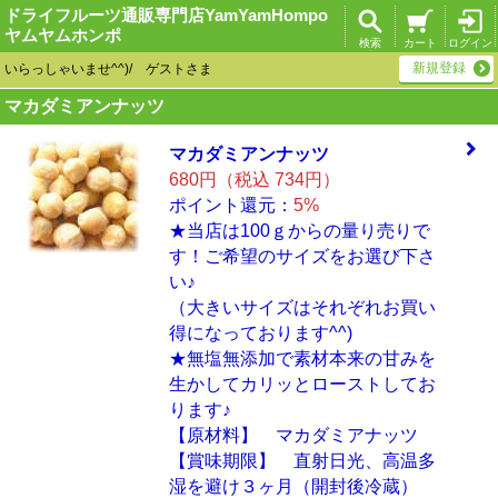
ドライフルーツ通販専門店YamYamHompo
ヤムヤムホンポ
検索
カート
ログイン
新規登録
いらっしゃいませ^^)/ ゲストさま
マカダミアンナッツ
マカダミアンナッ
ツ
680円（税込 734円）
ポイント還元：
5%
★当店は100ｇからの量り売りで
す！ご希望のサイズをお選び下さ
い♪
（大きいサイズはそれぞれお買い
得になっております^^)
★無塩無添加で素材本来の甘みを
生かしてカリッとローストしてお
ります♪
【原材料】 マカダミアナッツ
【賞味期限】 直射日光、高温多
湿を避け３ヶ月（開封後冷蔵）