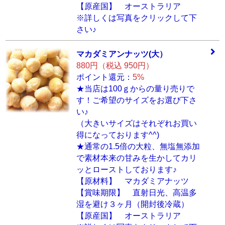
【原産国】 オーストラリア
※詳しくは写真をクリックして下
さい♪
マカダミアンナッ
ツ(大）
880円（税込 950円）
ポイント還元：
5%
★当店は100ｇからの量り売りで
す！ご希望のサイズをお選び下さ
い♪
（大きいサイズはそれぞれお買い
得になっております^^)
★通常の1.5倍の大粒、無塩無添加
で素材本来の甘みを生かしてカリ
ッとローストしております♪
【原材料】 マカダミアナッツ
【賞味期限】 直射日光、高温多
湿を避け３ヶ月（開封後冷蔵）
【原産国】 オーストラリア